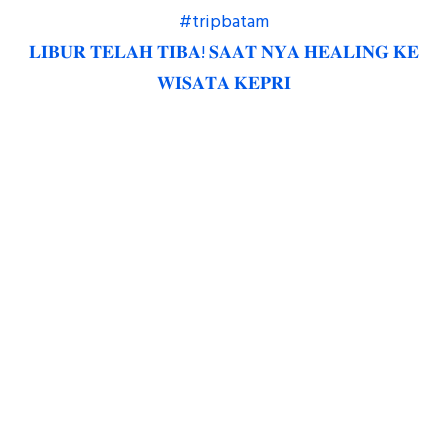
𝐋𝐈𝐁𝐔𝐑 𝐓𝐄𝐋𝐀𝐇 𝐓𝐈𝐁𝐀! 𝐒𝐀𝐀𝐓 𝐍𝐘𝐀 𝐇𝐄𝐀𝐋𝐈𝐍𝐆 𝐊𝐄
𝐖𝐈𝐒𝐀𝐓𝐀 𝐊𝐄𝐏𝐑𝐈