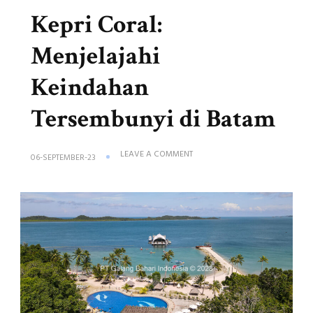
Kepri Coral:
Menjelajahi
Keindahan
Tersembunyi di Batam
ON
LEAVE A COMMENT
06-SEPTEMBER-23
KEPRI
CORAL:
MENJELAJAHI
KEINDAHAN
TERSEMBUNYI
DI
BATAM