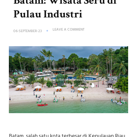
Batam: Wisata Seru di
Pulau Industri
ON
LEAVE A COMMENT
06-SEPTEMBER-23
BATAM:
WISATA
SERU
DI
PULAU
INDUSTRI
Batam, salah satu kota terbesar di Kepulauan Riau,