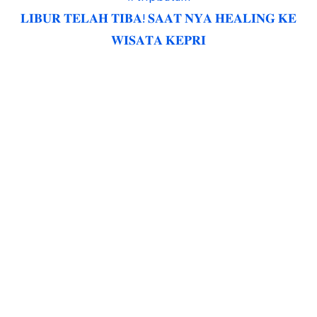
𝐋𝐈𝐁𝐔𝐑 𝐓𝐄𝐋𝐀𝐇 𝐓𝐈𝐁𝐀! 𝐒𝐀𝐀𝐓 𝐍𝐘𝐀 𝐇𝐄𝐀𝐋𝐈𝐍𝐆 𝐊𝐄
𝐖𝐈𝐒𝐀𝐓𝐀 𝐊𝐄𝐏𝐑𝐈