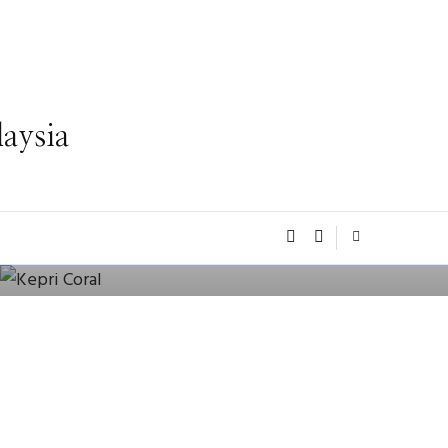
aysia
TRAVEL
Kepri Coral: Menjelajahi Keindahan
Tersembunyi di Batam