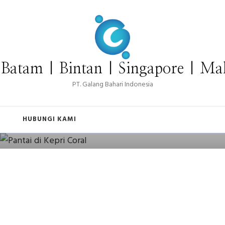
 Batam | Bintan | Singapore | Mal
PT. Galang Bahari Indonesia
TRAVEL
Batam: Wisata Seru di Pulau Industri
HUBUNGI KAMI