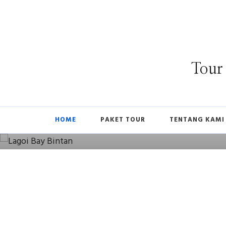
Tour
TRAVEL
Pulau Bintan: Destinasi Wisata
Terbaik di Kepulauan Riau
HOME
PAKET TOUR
TENTANG KAMI